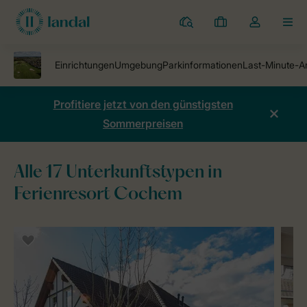
Ferienparks
Meine
Dropdown-
MEN
Buchungen
Menü
meines
Kontos
öffnen
Profitiere jetzt von den günstigsten
Sommerpreisen
Alle 17 Unterkunftstypen in
Ferienresort Cochem
Ferienparks
Ferienresort Cochem
Unterkünfte