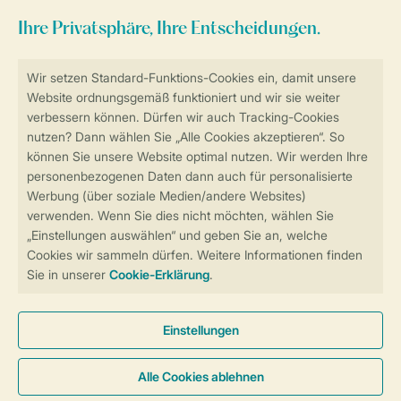
Kindervilla 10+2 Komfort kkcomf
152 m²
Frei stehend
Sechs Schlafzimmer
Zwei
Badezimmer
Geeignet für 10 Personen
Sauna