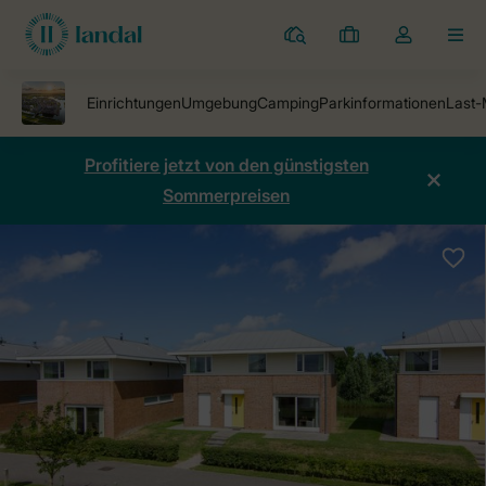
Ferienparks
Meine
Dropdown-
MEN
Buchungen
Menü
meines
Kontos
öffnen
Profitiere jetzt von den günstigsten
Sommerpreisen