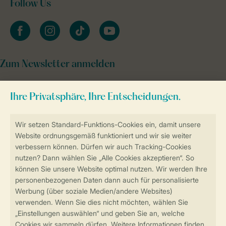
Follow Us
facebook
instagram
tiktok
youtube
Zum Newsletter anmelden
Sicher und schnell zur Online-Buchung
Sichere Datenübertragung
Sicheres Bezahlen
Sicherstellung Deiner Privatsphäre