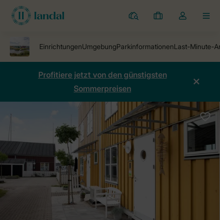
Ferienparks
Meine
Dropdown-
MEN
Buchungen
Menü
meines
Kontos
öffnen
Profitiere jetzt von den günstigsten
Sommerpreisen