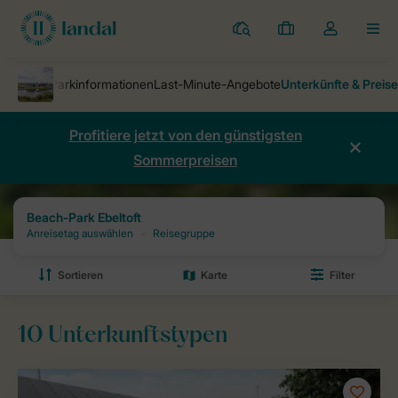
Ferienparks
Meine
Dropdown-
MEN
Buchungen
Menü
meines
Kontos
öffnen
Profitiere jetzt von den günstigsten
Sommerpreisen
Ferienparks
Beach-Park Ebeltoft
Preise und Verfügbarkeiten