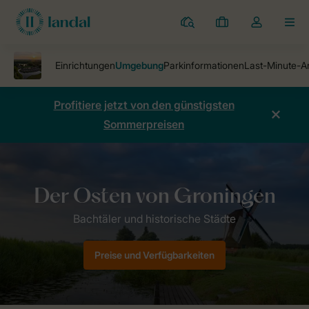
Ferienparks
Meine
Dropdown-
MEN
Buchungen
Menü
meines
Kontos
öffnen
Profitiere jetzt von den günstigsten
Sommerpreisen
Ferienparks
Ferienpark De Wedderplassen
Umgebung
Preise und Verfügbarkeiten