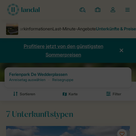
Ferienparks
Meine
Dropdown-
MEN
Buchungen
Menü
meines
Kontos
öffnen
Profitiere jetzt von den günstigsten
Sommerpreisen
Ferienparks
Ferienpark De Wedderplassen
Preise und Verfügbarke