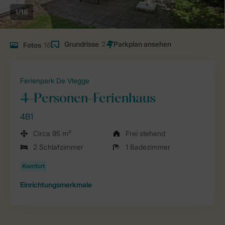
1/18
Grundrisse
2
Fotos
16
Ferienpark De Vlegge
4-Personen-Ferienhaus
4B1
Circa 95 m²
Frei stehend
2 Schlafzimmer
1 Badezimmer
Einrichtungsmerkmale