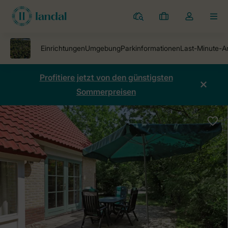
Ferienparks
Meine
Dropdown-
MEN
Buchungen
Menü
meines
Kontos
öffnen
Profitiere jetzt von den günstigsten
Sommerpreisen