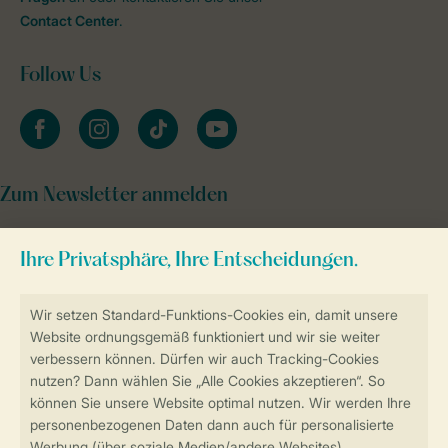
Contact Center
.
Follow Us
facebook
instagram
tiktok
youtube
Zum Newsletter anmelden
Sicher und schnell zur Online-Buchung
Sichere Datenübertragung
Sicheres Bezahlen