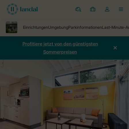
Ferienparks
Meine
Dropdown-
MEN
Buchungen
Menü
meines
Kontos
öffnen
Profitiere jetzt von den günstigsten
Sommerpreisen