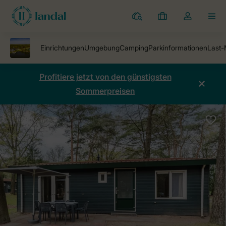
Ferienparks
Meine
Dropdown-
MEN
Buchungen
Menü
meines
Kontos
öffnen
Profitiere jetzt von den günstigsten
Sommerpreisen