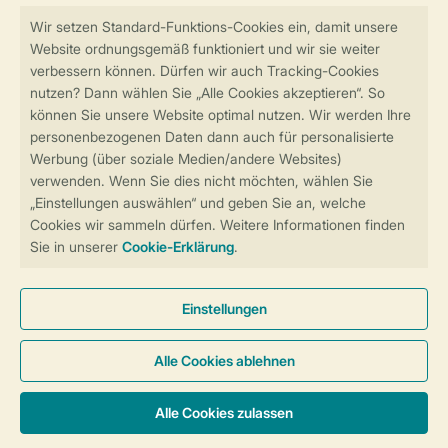
Sicher und schnell zur Online-Buchung
Sichere Datenübertragung
Sicheres Bezahlen
Sicherstellung Deiner Privatsphäre
Weitere Informationen und Einstellungen
Allgemeine Bedingungen
Impressum
Datenschutz
Cookies und Banner
Barrierefreiheit
© 2026 Landal GreenParks GmbH