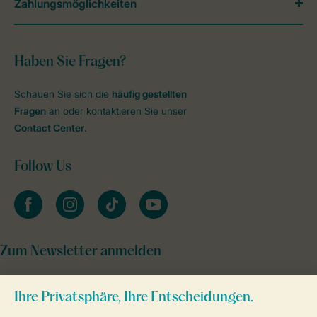
Zahlungsmöglichkeiten
Haben Sie Fragen?
Schauen Sie sich die
häufig gestellten
Fragen
an oder kontaktieren Sie unser
Contact Center
.
Follow Us
facebook
instagram
tiktok
youtube
Zum Newsletter anmelden