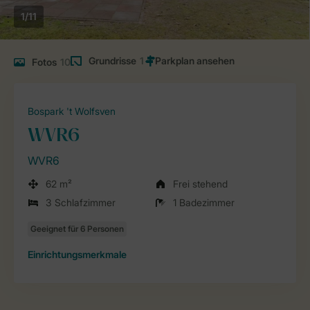
1/11
Grundrisse
1
Fotos
10
Bospark 't Wolfsven
WVR6
WVR6
62 m²
Frei stehend
3 Schlafzimmer
1 Badezimmer
Einrichtungsmerkmale