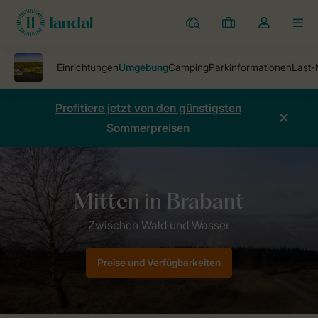
Ferienparks
Meine
Dropdown-
MEN
Buchungen
Menü
meines
Kontos
öffnen
Profitiere jetzt von den günstigsten
Sommerpreisen
Ferienparks
Bospark 't Wolfsven
Umgebung Bospark 't Wolfsven
Preise und Verfügbarkeiten