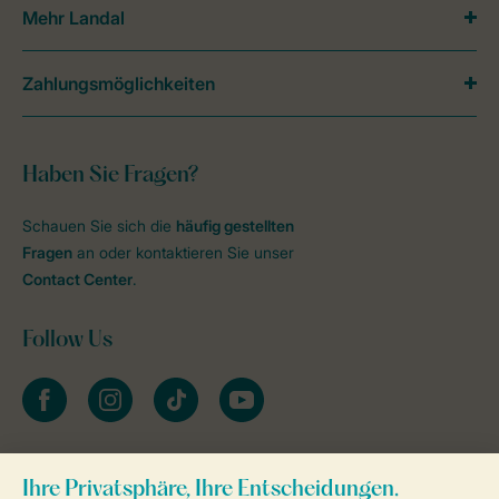
Mehr Landal
Zahlungsmöglichkeiten
Haben Sie Fragen?
Schauen Sie sich die
häufig gestellten
Fragen
an oder kontaktieren Sie unser
Contact Center
.
Follow Us
facebook
instagram
tiktok
youtube
Zum Newsletter anmelden