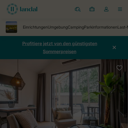
Ferienparks
Meine
Dropdown-
MEN
Buchungen
Menü
meines
Kontos
öffnen
Profitiere jetzt von den günstigsten
Sommerpreisen