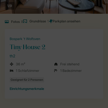
1/9
Grundrisse
1
Fotos
8
Bospark 't Wolfsven
Tiny House 2
th2
36 m²
Frei stehend
1 Schlafzimmer
1 Badezimmer
Einrichtungsmerkmale