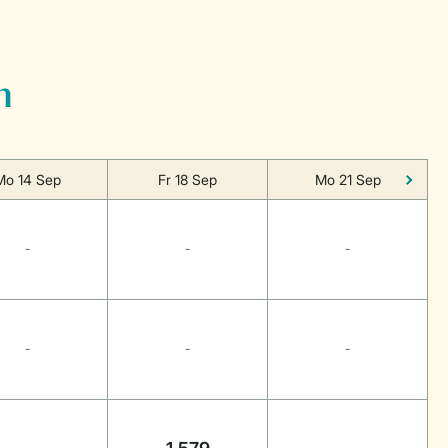
n
Mo 14 Sep
Fr 18 Sep
Mo 21 Sep
-
-
-
-
-
-