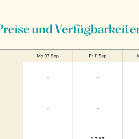
Preise und Verfügbarkeite
Mo 07 Sep
Fr 11 Sep
-
-
-
-