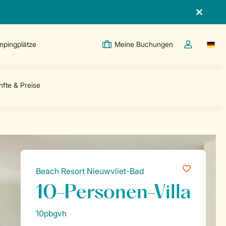
pingplätze
Meine Buchungen
Switc
Dropdown-Me
Beach Resort Nieuwvliet-Bad
10-Personen-Villa
10pbgvh