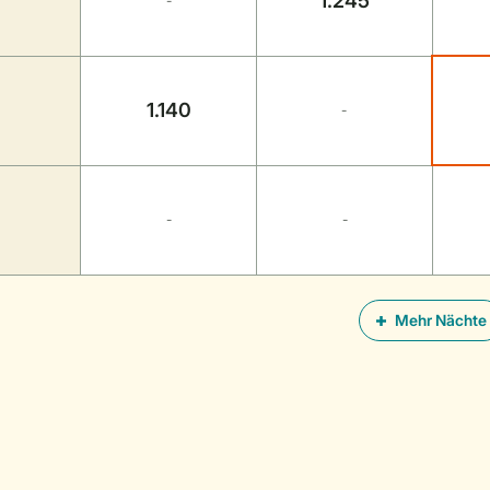
1.245
-
1.140
-
-
-
Mehr Nächte