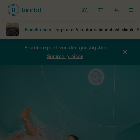
Ferienparks
Meine
Dropdown-
MEN
Buchungen
Menü
meines
Kontos
öffnen
Profitiere jetzt von den günstigsten
Sommerpreisen
Ferienparks
Beach Resort Nieuwvliet-Bad
Einrichtungen