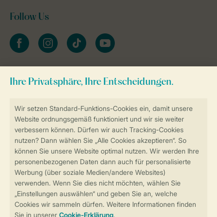
Follow Us
facebook
instagram
tiktok
youtube
Zum Newsletter anmelden
Sicher und schnell zur Online-Buchung
Sichere Datenübertragung
Sicheres Bezahlen