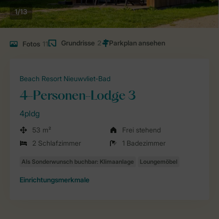
1/13
Grundrisse
2
Fotos
11
Beach Resort Nieuwvliet-Bad
4-Personen-Lodge 3
4pldg
53 m²
Frei stehend
2 Schlafzimmer
1 Badezimmer
Einrichtungsmerkmale