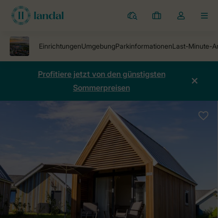
Ferienparks
Meine
Dropdown-
MEN
Buchungen
Menü
meines
Kontos
öffnen
Profitiere jetzt von den günstigsten
Sommerpreisen