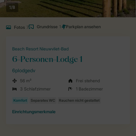
1/8
Grundrisse
1
Fotos
7
Beach Resort Nieuwvliet-Bad
6-Personen-Lodge 1
6plodgedv
56 m²
Frei stehend
3 Schlafzimmer
1 Badezimmer
Einrichtungsmerkmale