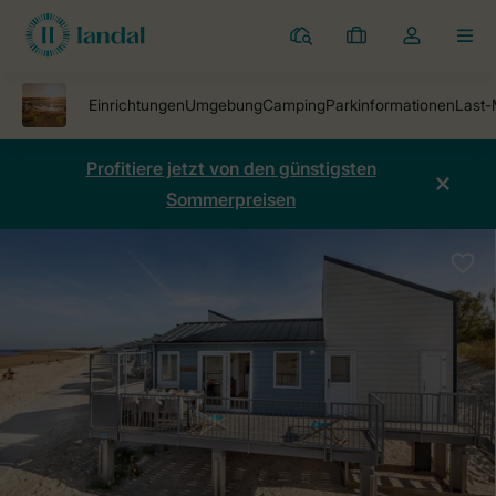
Ferienparks
Meine
Dropdown-
MEN
Buchungen
Menü
meines
Kontos
öffnen
Profitiere jetzt von den günstigsten
Sommerpreisen