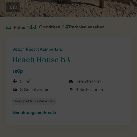
1/12
Grundrisse
2
Fotos
10
Beach Resort Kamperland
Beach House 6A
ss6p
51 m²
Frei stehend
3 Schlafzimmer
1 Badezimmer
Einrichtungsmerkmale