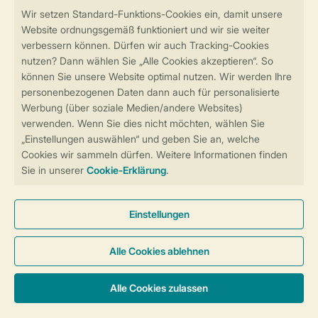
Sicher und schnell zur Online-Buchung
Sichere Datenübertragung
Sicheres Bezahlen
Sicherstellung Deiner Privatsphäre
Weitere Informationen und Einstellungen
Allgemeine Bedingungen
Impressum
Datenschutz
Cookies und Banner
Barrierefreiheit
© 2026 Landal GreenParks GmbH