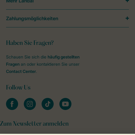
Mehr Landal
Zahlungsmöglichkeiten
Haben Sie Fragen?
Schauen Sie sich die
häufig gestellten
Fragen
an oder kontaktieren Sie unser
Contact Center
.
Follow Us
facebook
instagram
tiktok
youtube
Zum Newsletter anmelden