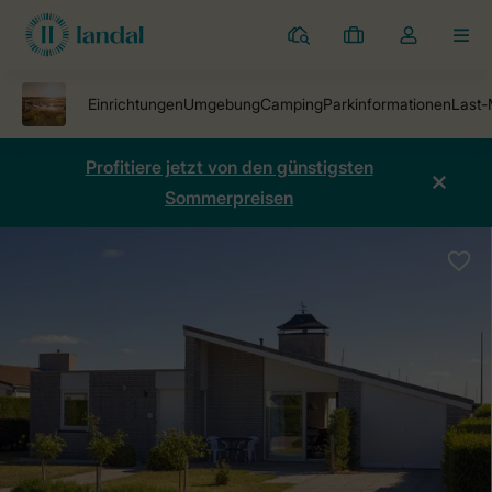
Ferienparks
Meine
Dropdown-
MEN
Buchungen
Menü
meines
Kontos
öffnen
Profitiere jetzt von den günstigsten
Sommerpreisen