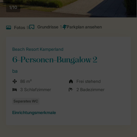
1/10
Grundrisse
1
Fotos
9
Beach Resort Kamperland
6-Personen-Bungalow 2
ba
86 m²
Frei stehend
3 Schlafzimmer
2 Badezimmer
Einrichtungsmerkmale