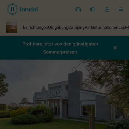
Ferienparks
Meine
Dropdown-
MEN
Buchungen
Menü
meines
Kontos
öffnen
Profitiere jetzt von den günstigsten
Sommerpreisen