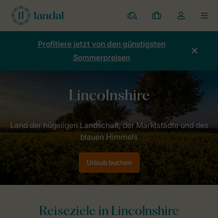
Ferienparks
Meine
Dropdown-
MEN
Buchungen
Menü
meines
Profitiere jetzt von den günstigsten
Kontos
Sommerpreisen
öffnen
Home
Länder
Vereinigtes Königreich
England
Lincolnshi
Urlaub buchen