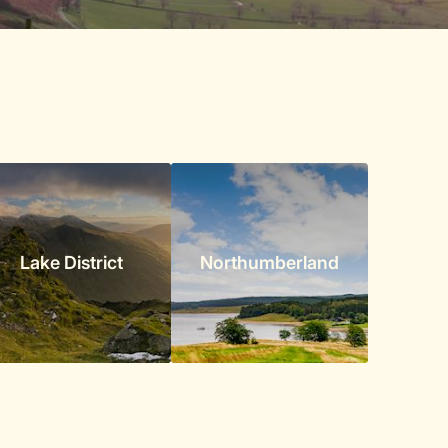
Lake District
Northumberland