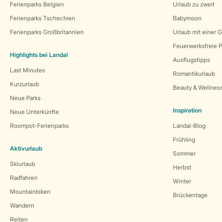
Ferienparks Belgien
Urlaub zu zweit
Ferienparks Tschechien
Babymoon
Ferienparks Großbritannien
Urlaub mit einer 
Feuerwerksfreie P
Highlights bei Landal
Ausflugstipps
Last Minutes
Romantikurlaub
Kurzurlaub
Beauty & Wellnes
Neue Parks
Inspiration
Neue Unterkünfte
Roompot-Ferienparks
Landal-Blog
Frühling
Aktivurlaub
Sommer
Skiurlaub
Herbst
Radfahren
Winter
Mountainbiken
Brückentage
Wandern
Reiten