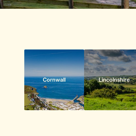
Cornwall
Lincolnshire