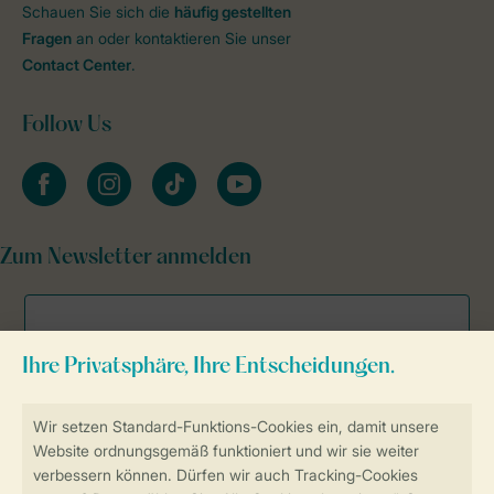
Schauen Sie sich die
häufig gestellten
Fragen
an oder kontaktieren Sie unser
Contact Center
.
Follow Us
facebook
instagram
tiktok
youtube
Zum Newsletter anmelden
Sicher und schnell zur Online-Buchung