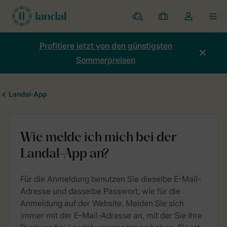
Ferienparks
Meine
Dropdown-
MEN
Buchungen
Menü
meines
Profitiere jetzt von den günstigsten
Kontos
Sommerpreisen
öffnen