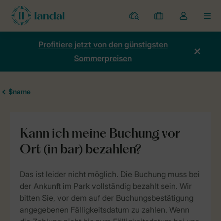
Ferienparks
Meine
Dropdown-
MEN
Buchungen
Menü
meines
Profitiere jetzt von den günstigsten
Kontos
Sommerpreisen
öffnen