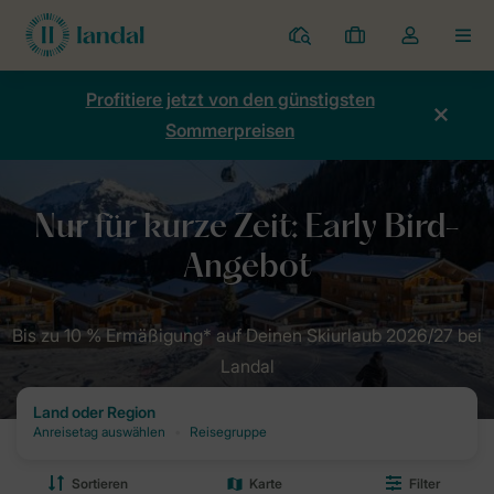
Ferienparks
Meine
Dropdown-
MEN
Buchungen
Menü
meines
Profitiere jetzt von den günstigsten
Kontos
Sommerpreisen
öffnen
Home
Kampagnen
Early Bird-Angebot bei Landal
Bis zu 10 % Ermäßigung* auf Deinen Skiurlaub 2026/27 bei
Landal