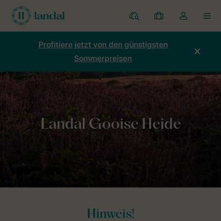
Ferienparks
Meine
Dropdown-
MEN
Buchungen
Menü
meines
Profitiere jetzt von den günstigsten
Kontos
Sommerpreisen
öffnen
Home
Allgemeines
Landal Gooise Heide
Hinweis!