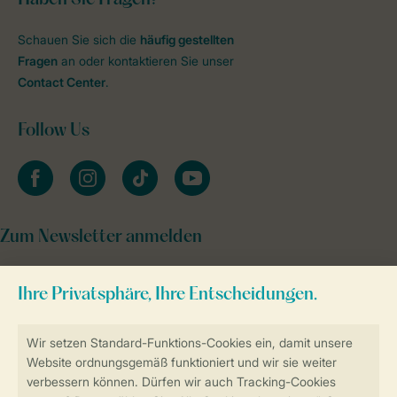
Schauen Sie sich die
häufig gestellten
Fragen
an oder kontaktieren Sie unser
Contact Center
.
Follow Us
facebook
instagram
tiktok
youtube
Zum Newsletter anmelden
Sicher und schnell zur Online-Buchung