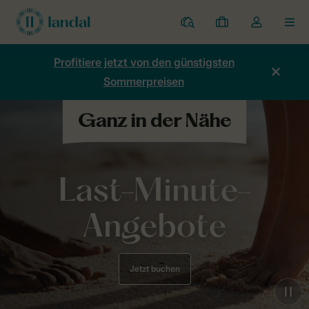
Ferienparks
Meine
Dropdown-
MEN
Buchungen
Menü
meines
Profitiere jetzt von den günstigsten
Kontos
Sommerpreisen
öffnen
Last-Minute-
Angebote
Jetzt buchen