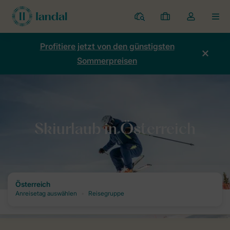
Ferienparks
Meine
Dropdown-
MEN
Buchungen
Menü
meines
Profitiere jetzt von den günstigsten
Kontos
Sommerpreisen
öffnen
Home
Skiurlaub bei Landal
Skiurlaub in Österreich