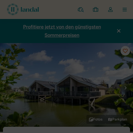
Ferienparks
Meine
Dropdown-
MEN
Buchungen
Menü
meines
Profitiere jetzt von den günstigsten
Kontos
Sommerpreisen
öffnen