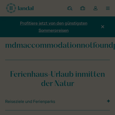
Ferienparks
Meine
Dropdown-
MEN
Buchungen
Menü
meines
Profitiere jetzt von den günstigsten
Kontos
Sommerpreisen
öffnen
mdmaccommodationnotfound
Home
mdmaccommodationnotfoundpage
Ferienhaus-Urlaub inmitten
der Natur
Reiseziele und Ferienparks