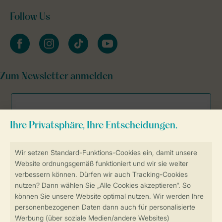
Follow Us
facebook
instagram
tiktok
youtube
Zum Newsletter anmelden
Sicher und schnell zur Online-Buchung
Sichere Datenübertragung
Sicheres Bezahlen