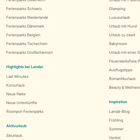
Ferienparks Schweiz
Glamping
Ferienparks Niederlande
Luxusurlaub
Ferienparks Dänemark
Urlaub mit Hund
Ferienparks Belgien
Urlaub zu zweit
Ferienparks Tschechien
Babymoon
Ferienparks Großbritannien
Urlaub mit einer 
Feuerwerksfreie P
Highlights bei Landal
Ausflugstipps
Last Minutes
Romantikurlaub
Kurzurlaub
Beauty & Wellnes
Neue Parks
Inspiration
Neue Unterkünfte
Roompot-Ferienparks
Landal-Blog
Frühling
Aktivurlaub
Sommer
Skiurlaub
Herbst