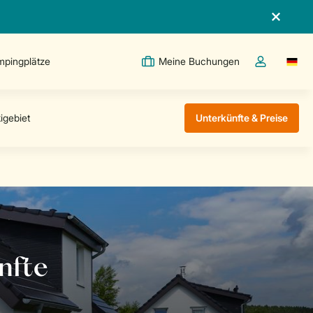
pingplätze
Meine Buchungen
Switc
Dropdown-Me
Unterkünfte & Preise