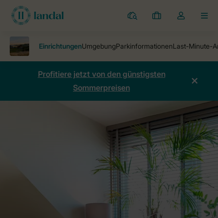
Ferienparks
Meine
Dropdown-
MEN
Buchungen
Menü
meines
Kontos
öffnen
Profitiere jetzt von den günstigsten
Sommerpreisen
Ferienparks
Whitekirk Hill
Einrichtungen