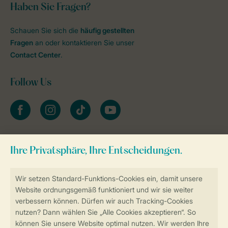
Haben Sie Fragen?
Schauen Sie sich die
häufig gestellten
Fragen
an oder kontaktieren Sie unser
Contact Center
.
Follow Us
facebook
instagram
tiktok
youtube
Zum Newsletter anmelden