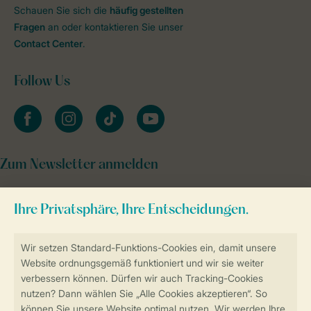
Schauen Sie sich die
häufig gestellten
Fragen
an oder kontaktieren Sie unser
Contact Center
.
Follow Us
facebook
instagram
tiktok
youtube
Zum Newsletter anmelden
Sicher und schnell zur Online-Buchung