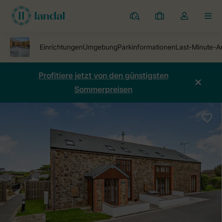
Ferienparks
Meine
Dropdown-
MEN
Buchungen
Menü
meines
Kontos
öffnen
Profitiere jetzt von den günstigsten
Sommerpreisen