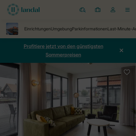
Ferienparks
Meine
Dropdown-
MEN
Buchungen
Menü
meines
Kontos
öffnen
Profitiere jetzt von den günstigsten
Sommerpreisen