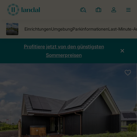
Ferienparks
Meine
Dropdown-
MEN
Buchungen
Menü
meines
Kontos
öffnen
Profitiere jetzt von den günstigsten
Sommerpreisen