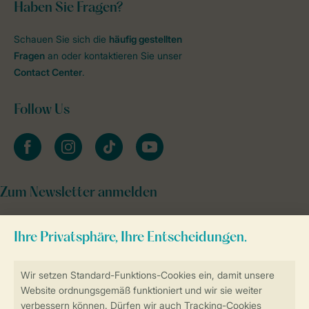
Haben Sie Fragen?
Schauen Sie sich die
häufig gestellten
Fragen
an oder kontaktieren Sie unser
Contact Center
.
Follow Us
facebook
instagram
tiktok
youtube
Zum Newsletter anmelden