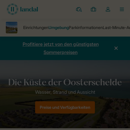
Ferienparks
Meine
Dropdown-
MEN
Buchungen
Menü
meines
Kontos
öffnen
Profitiere jetzt von den günstigsten
Sommerpreisen
Ferienparks
Water Village
Umgebung Water Village
Preise und Verfügbarkeiten