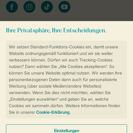
facebook
instagram
tiktok
youtube
Zum Newsletter anmelden
Sicher und schnell zur Online-Buchung
Sichere Datenübertragung
Sicheres Bezahlen
Sicherstellung Deiner Privatsphäre