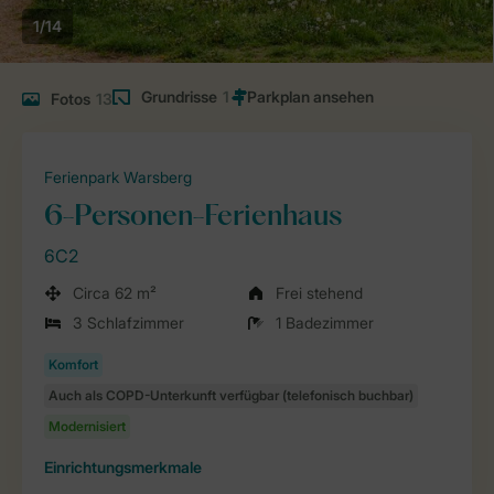
1/14
Grundrisse
1
Fotos
13
Ferienpark Warsberg
6-Personen-Ferienhaus
6C2
Circa 62 m²
Frei stehend
3 Schlafzimmer
1 Badezimmer
Einrichtungsmerkmale