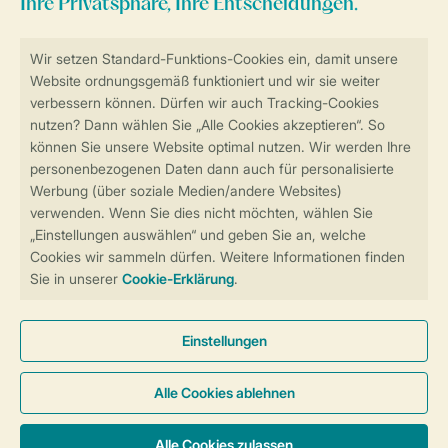
Sicher und schnell zur Online-Buchung
Sichere Datenübertragung
Sicheres Bezahlen
Sicherstellung Deiner Privatsphäre
Weitere Informationen und Einstellungen
Allgemeine Bedingungen
Impressum
Datenschutz
Cookies und Banner
Barrierefreiheit
© 2026 Landal GreenParks GmbH