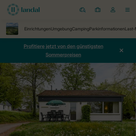
Ferienparks
Meine
Dropdown-
MEN
Buchungen
Menü
meines
Kontos
öffnen
Profitiere jetzt von den günstigsten
Sommerpreisen