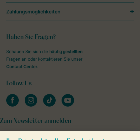
Zahlungsmöglichkeiten
Haben Sie Fragen?
Schauen Sie sich die
häufig gestellten
Fragen
an oder kontaktieren Sie unser
Contact Center
.
Follow Us
facebook
instagram
tiktok
youtube
Zum Newsletter anmelden