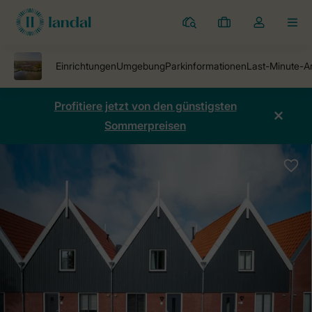
Ferienparks
Meine
Dropdown-
MEN
Buchungen
Menü
meines
Kontos
öffnen
Profitiere jetzt von den günstigsten
Sommerpreisen