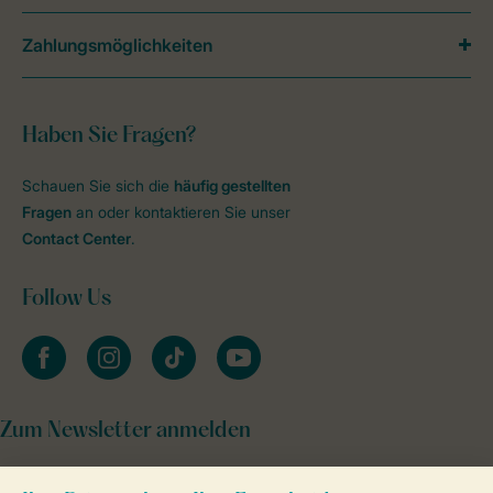
Zahlungsmöglichkeiten
Haben Sie Fragen?
Schauen Sie sich die
häufig gestellten
Fragen
an oder kontaktieren Sie unser
Contact Center
.
Follow Us
facebook
instagram
tiktok
youtube
Zum Newsletter anmelden