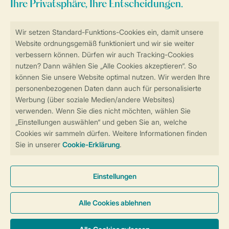
Sicher und schnell zur Online-Buchung
Sichere Datenübertragung
Sicheres Bezahlen
Sicherstellung Deiner Privatsphäre
Weitere Informationen und Einstellungen
Allgemeine Bedingungen
Impressum
Datenschutz
Cookies und Banner
Barrierefreiheit
© 2026 Landal GreenParks GmbH