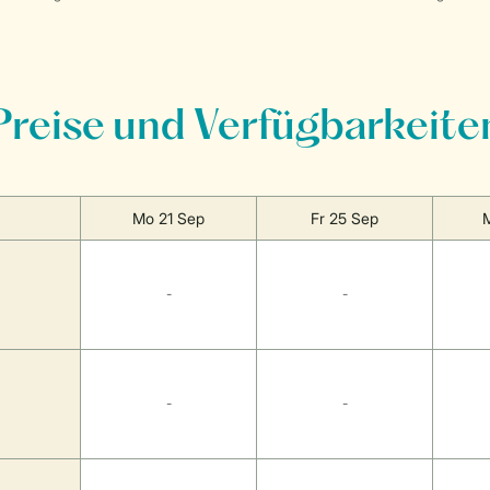
Preise und Verfügbarkeite
Mo 21 Sep
Fr 25 Sep
-
-
-
-