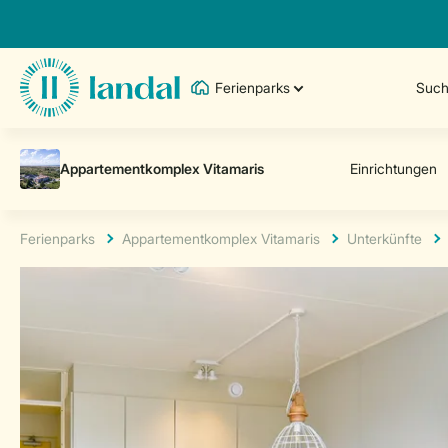
Ferienparks
Such
Ferienparks
Appartementkomplex Vitamaris
Unterkünfte