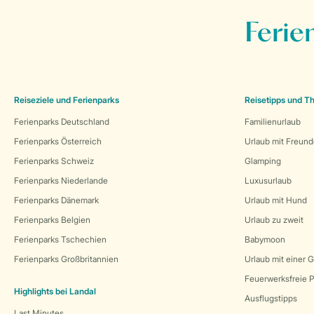
Ferie
Reiseziele und Ferienparks
Reisetipps und 
Ferienparks Deutschland
Familienurlaub
Ferienparks Österreich
Urlaub mit Freun
Ferienparks Schweiz
Glamping
Ferienparks Niederlande
Luxusurlaub
Ferienparks Dänemark
Urlaub mit Hund
Ferienparks Belgien
Urlaub zu zweit
Ferienparks Tschechien
Babymoon
Ferienparks Großbritannien
Urlaub mit einer 
Feuerwerksfreie P
Highlights bei Landal
Ausflugstipps
Last Minutes