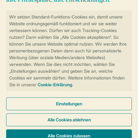
Sicher und schnell zur Online-Buchung
Sichere Datenübertragung
Sicheres Bezahlen
Sicherstellung Deiner Privatsphäre
Weitere Informationen und Einstellungen
Allgemeine Bedingungen
Impressum
Datenschutz
Cookies und Banner
Barrierefreiheit
© 2026 Landal GreenParks GmbH