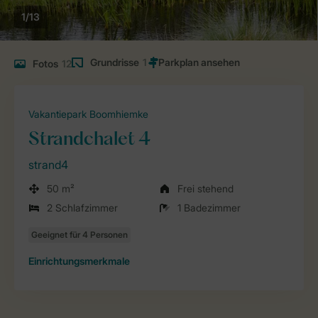
1/13
Grundrisse
1
Fotos
12
Vakantiepark Boomhiemke
Strandchalet 4
strand4
50 m²
Frei stehend
2 Schlafzimmer
1 Badezimmer
Einrichtungsmerkmale