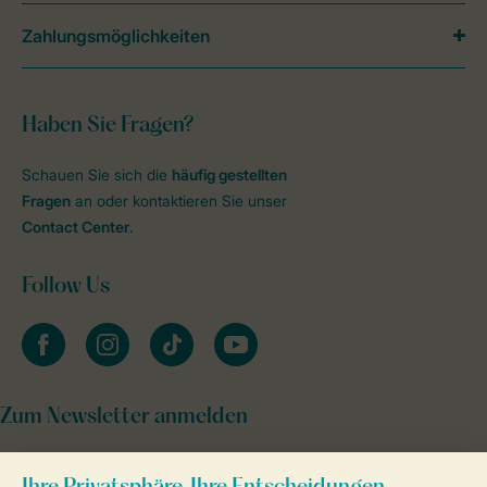
Zahlungsmöglichkeiten
Haben Sie Fragen?
Schauen Sie sich die
häufig gestellten
Fragen
an oder kontaktieren Sie unser
Contact Center
.
Follow Us
facebook
instagram
tiktok
youtube
Zum Newsletter anmelden