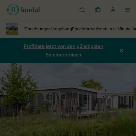
Ferienparks
Meine
Dropdown-
MEN
Buchungen
Menü
meines
Kontos
öffnen
Profitiere jetzt von den günstigsten
Sommerpreisen