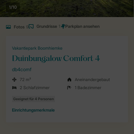
1/10
Grundrisse
1
Fotos
9
Vakantiepark Boomhiemke
Duinbungalow Comfort 4
db4comf
72 m²
Aneinandergebaut
2 Schlafzimmer
1 Badezimmer
Einrichtungsmerkmale