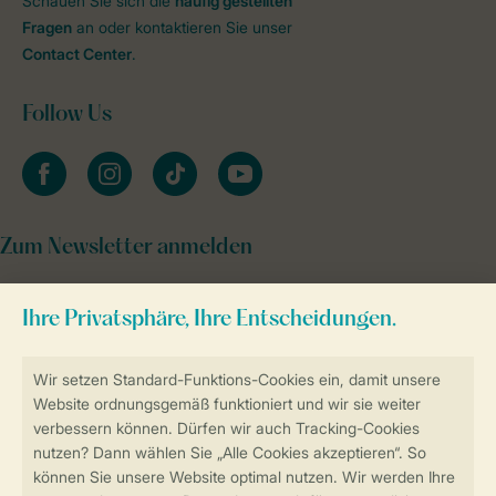
Schauen Sie sich die
häufig gestellten
Fragen
an oder kontaktieren Sie unser
Contact Center
.
Follow Us
facebook
instagram
tiktok
youtube
Zum Newsletter anmelden
Sicher und schnell zur Online-Buchung
Sichere Datenübertragung