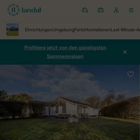
Ferienparks
Meine
Dropdown-
MEN
Buchungen
Menü
meines
Kontos
öffnen
Profitiere jetzt von den günstigsten
Sommerpreisen