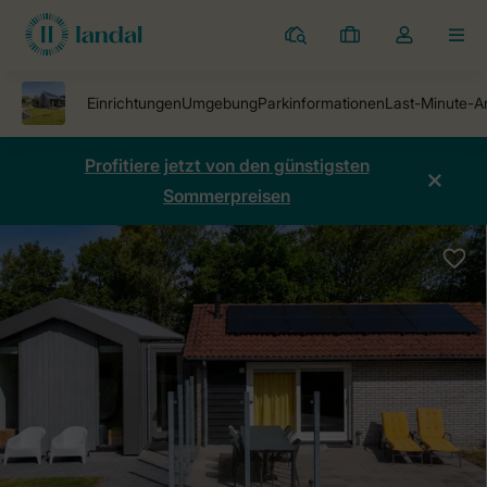
Ferienparks
Meine
Dropdown-
MEN
Buchungen
Menü
meines
Kontos
öffnen
Profitiere jetzt von den günstigsten
Sommerpreisen