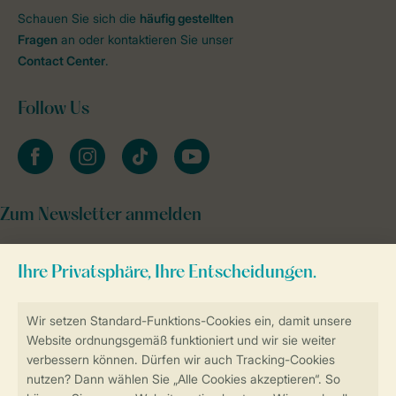
Schauen Sie sich die
häufig gestellten
Fragen
an oder kontaktieren Sie unser
Contact Center
.
Follow Us
facebook
instagram
tiktok
youtube
Zum Newsletter anmelden
Sicher und schnell zur Online-Buchung