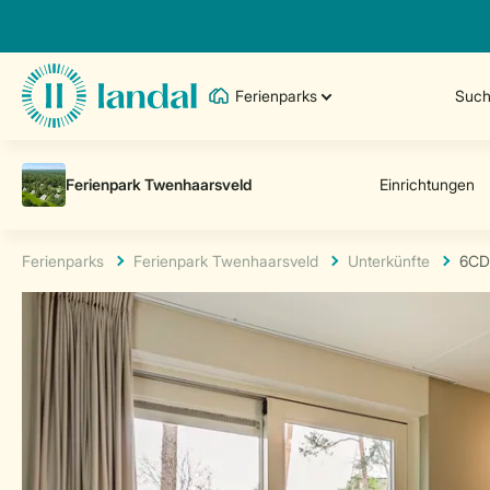
Ferienparks
Such
Ferienparks
Ferienpark Twenhaarsveld
Unterkünfte
6CD