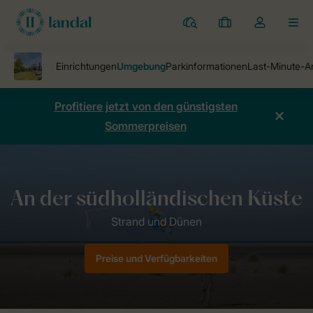
Ferienparks
Meine
Dropdown-
MEN
Buchungen
Menü
meines
Kontos
öffnen
Profitiere jetzt von den günstigsten
Sommerpreisen
Ferienparks
Strandpark Duynhille
Umgebung
Preise und Verfügbarkeiten