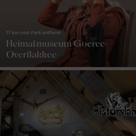
17 km vom Park entfernt
Heimatmuseum Goeree-
Overflakkee