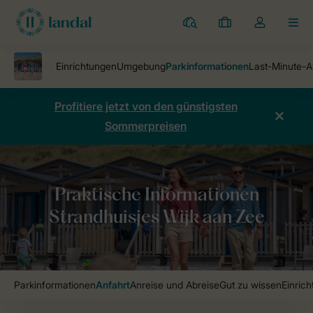
Ferienparks
Meine
Dropdown-
MEN
Buchungen
Menü
meines
Kontos
öffnen
Profitiere jetzt von den günstigsten
Sommerpreisen