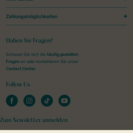
Zahlungsmöglichkeiten
Haben Sie Fragen?
Schauen Sie sich die
häufig gestellten
Fragen
an oder kontaktieren Sie unser
Contact Center
.
Follow Us
facebook
instagram
tiktok
youtube
Zum Newsletter anmelden