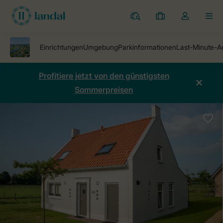
Ferienparks
Meine
Dropdown-
MEN
Buchungen
Menü
meines
Kontos
öffnen
Profitiere jetzt von den günstigsten
Sommerpreisen