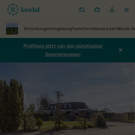
Ferienparks
Meine
Dropdown-
MEN
Buchungen
Menü
meines
Kontos
öffnen
Profitiere jetzt von den günstigsten
Sommerpreisen