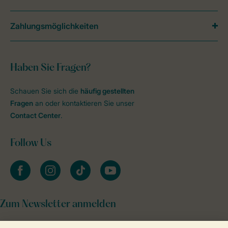
Zahlungsmöglichkeiten
Haben Sie Fragen?
Schauen Sie sich die
häufig gestellten
Fragen
an oder kontaktieren Sie unser
Contact Center
.
Follow Us
facebook
instagram
tiktok
youtube
Zum Newsletter anmelden