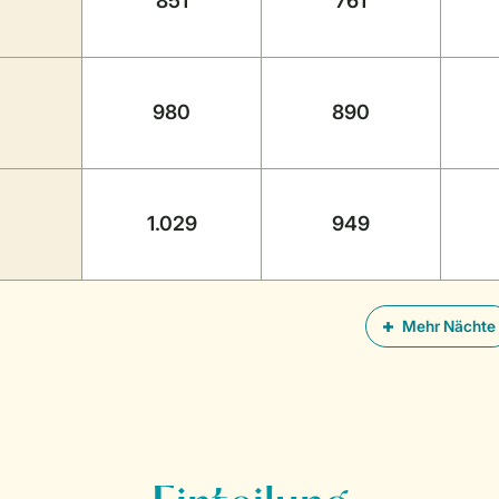
851
761
980
890
1.029
949
Mehr Nächte