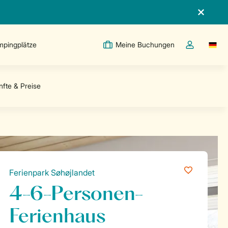
pingplätze
Meine Buchungen
Switc
Dropdown-Me
Ferienpark Søhøjlandet
4-6-Personen-
Ferienhaus