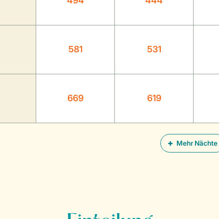
494
444
581
531
669
619
Mehr Nächte