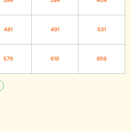
394
394
404
481
491
531
579
619
659