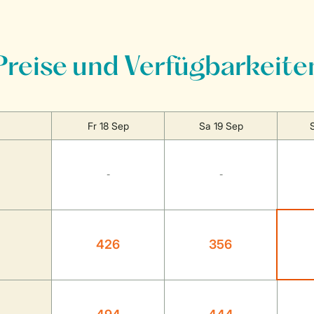
Preise und Verfügbarkeite
Fr 18 Sep
Sa 19 Sep
-
-
426
356