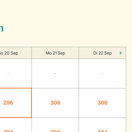
n
So 20 Sep
Mo 21 Sep
Di 22 Sep
-
-
-
296
306
306