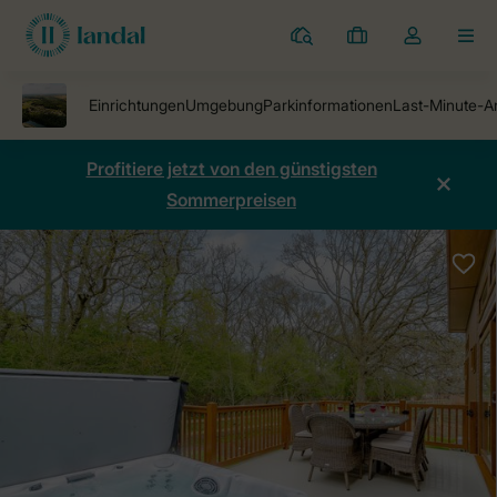
Ferienparks
Meine
Dropdown-
MEN
Buchungen
Menü
meines
Kontos
öffnen
Profitiere jetzt von den günstigsten
Sommerpreisen