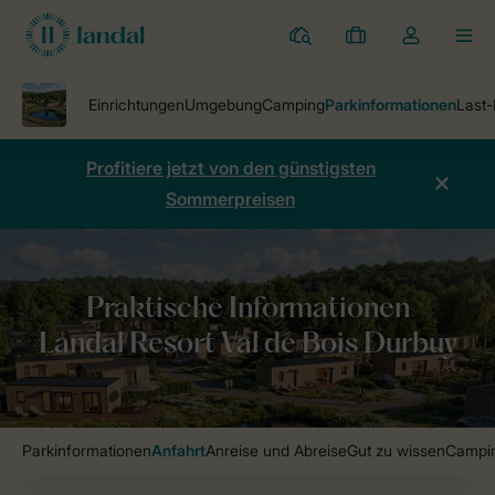
Ferienparks
Meine
Dropdown-
MEN
Buchungen
Menü
meines
Kontos
öffnen
Profitiere jetzt von den günstigsten
Sommerpreisen